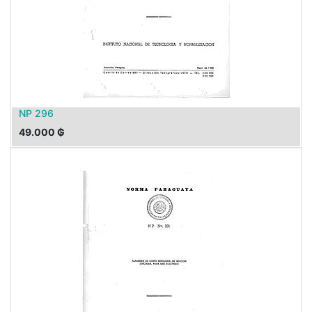
NP 296
49.000
₲