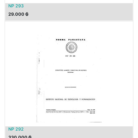
NP 293
29.000
₲
NP 292
330.000
₲