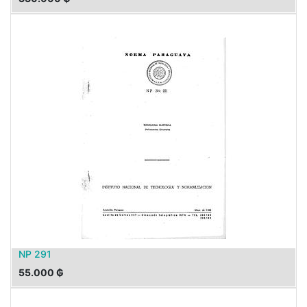
NP 291
55.000
₲