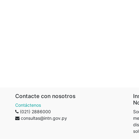
Contacte con nosotros
In
No
Contáctenos
(021) 2886000
So
consultas@intn.gov.py
me
di
so