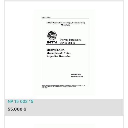
NP 15 002 15
55.000
₲