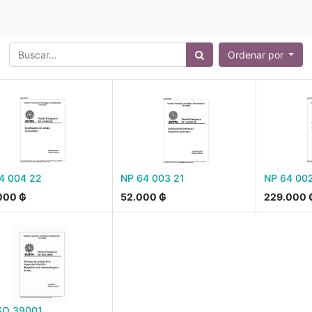
Ordenar por
4 004 22
NP 64 003 21
NP 64 002
000
₲
52.000
₲
229.000
SO 39001