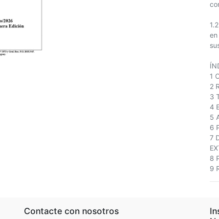
co
1.
en
su
ÍN
1 
2 
3 
4 
5 
6 
7 
EX
8 
9 
Contacte con nosotros
In