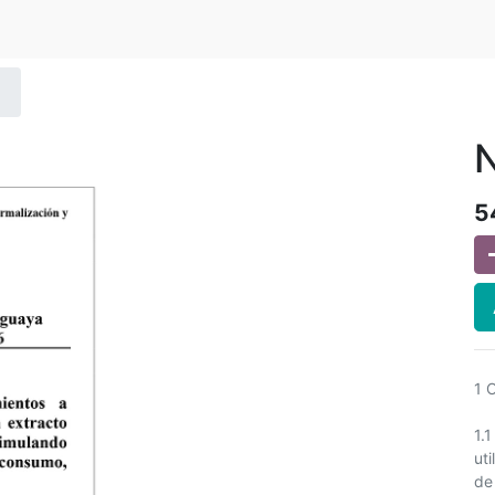
N
5
1 
1.
ut
de