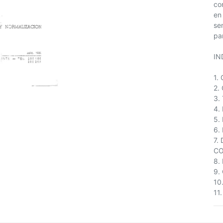
co
en
se
pa
IN
1.
2.
3.
4.
5.
6.
7.
CO
8.
9.
10
11