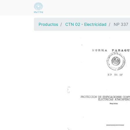
Productos
CTN 02 - Electricidad
NP 337