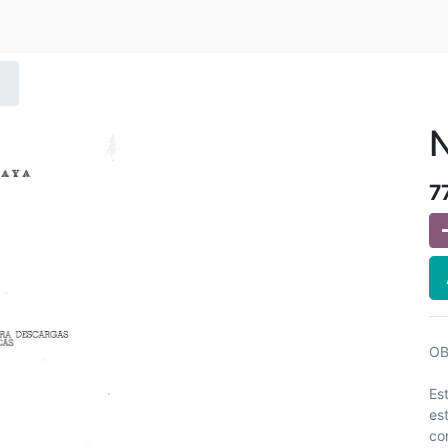
7
OB
Es
es
co