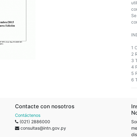
ut
co
Se
co
IN
1 
2 
3 
4 
5 
6 
Contacte con nosotros
In
No
Contáctenos
(021) 2886000
So
consultas@intn.gov.py
me
di