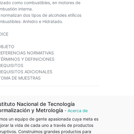
ilizado como combustibles, en motores de
mbustión interna.
 normalizan dos tipos de alcoholes etílicos
mbustibles: Anhidro e Hidratado.
DICE
OBJETO
REFERENCIAS NORMATIVAS
TÉRMINOS Y DEFINICIONES
REQUISITOS
REQUISITOS ADICIONALES
TOMA DE MUESTRAS
stituto Nacional de Tecnología
rmalización y Metrología
-
Acerca de
mos un equipo de gente apasionada cuya meta es
jorar la vida de cada uno a través de productos
sruptivos. Construimos grandes productos para