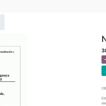
N
3
OB
Es
deb